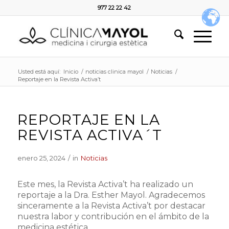
977 22 22 42
Usted está aquí:
Inicio
/
noticias clinica mayol
/
Noticias
/
Reportaje en la Revista Activa’t
REPORTAJE EN LA
REVISTA ACTIVA´T
enero 25, 2024
/
in
Noticias
Este mes, la Revista Activa’t ha realizado un
reportaje a la Dra. Esther Mayol. Agradecemos
sinceramente a la Revista Activa’t por destacar
nuestra labor y contribución en el ámbito de la
medicina estética.