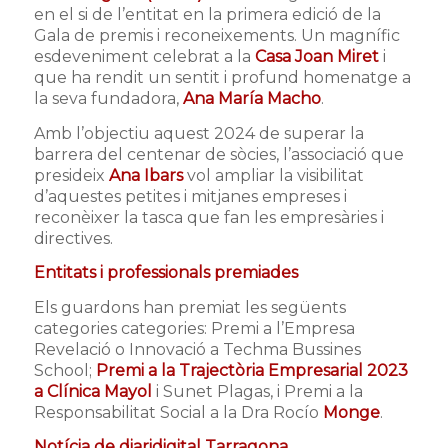
en el si de l’entitat en la primera edició de la
Gala de premis i reconeixements. Un magnífic
esdeveniment celebrat a la
Casa Joan Miret
i
que ha rendit un sentit i profund homenatge a
la seva fundadora,
Ana María Macho
.
Amb l’objectiu aquest 2024 de superar la
barrera del centenar de sòcies, l’associació que
presideix
Ana Ibars
vol ampliar la visibilitat
d’aquestes petites i mitjanes empreses i
reconèixer la tasca que fan les empresàries i
directives.
Entitats i professionals premiades
Els guardons han premiat les següents
categories categories: Premi a l’Empresa
Revelació o Innovació a Techma Bussines
School;
Premi a la Trajectòria Empresarial 2023
a Clínica Mayol
i Sunet Plagas, i Premi a la
Responsabilitat Social a la Dra Rocío
Monge
.
Notícia de diaridigital Tarragona