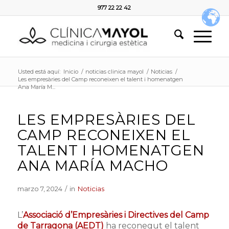
977 22 22 42
Usted está aquí:
Inicio
/
noticias clinica mayol
/
Noticias
/
Les empresàries del Camp reconeixen el talent i homenatgen
Ana María M...
LES EMPRESÀRIES DEL
CAMP RECONEIXEN EL
TALENT I HOMENATGEN
ANA MARÍA MACHO
marzo 7, 2024
/
in
Noticias
L’
Associació d’Empresàries i Directives del Camp
de Tarragona (AEDT)
ha reconegut el talent