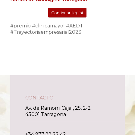
Continuar llegint
#premio #clinicamayol #AEDT
#Trayectoriaempresarial2023
CONTACTO
Av. de Ramon i Cajal, 25, 2-2
43001 Tarragona
+34 977 22 22 42