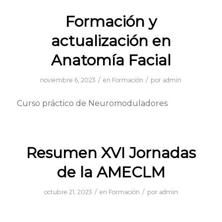
Formación y
actualización en
Anatomía Facial
/
/
noviembre 6, 2023
en
Formación
por
admin
Curso práctico de Neuromoduladores
Resumen XVI Jornadas
de la AMECLM
/
/
octubre 21, 2023
en
Formación
por
admin