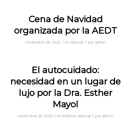
Cena de Navidad
organizada por la AEDT
/
/
noviembre 28, 2023
en
Noticias
por
admin
El autocuidado:
necesidad en un lugar de
lujo por la Dra. Esther
Mayol
/
/
noviembre 23, 2023
en
Estética
,
Noticias
por
admin