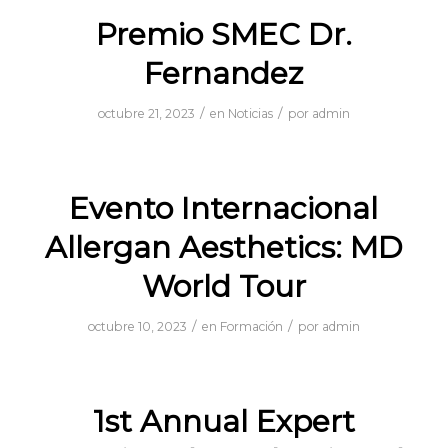
Premio SMEC Dr.
Fernandez
/
/
octubre 21, 2023
en
Noticias
por
admin
Evento Internacional
Allergan Aesthetics: MD
World Tour
/
/
octubre 10, 2023
en
Formación
por
admin
1st Annual Expert