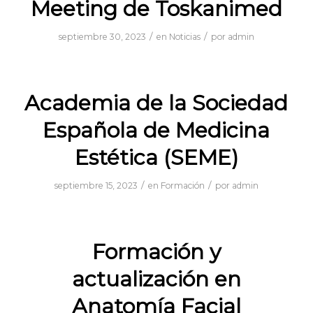
Meeting de Toskanimed
/
/
septiembre 30, 2023
en
Noticias
por
admin
Academia de la Sociedad
Española de Medicina
Estética (SEME)
/
/
septiembre 15, 2023
en
Formación
por
admin
Formación y
actualización en
Anatomía Facial