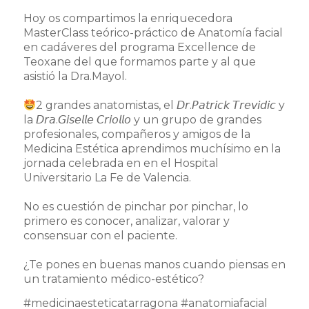
Hoy os compartimos la enriquecedora
MasterClass teórico-práctico de Anatomía facial
en cadáveres del programa Excellence de
Teoxane del que formamos parte y al que
asistió la Dra.Mayol.
2 grandes anatomistas, el 𝘋𝘳.𝘗𝘢𝘵𝘳𝘪𝘤𝘬 𝘛𝘳𝘦𝘷𝘪𝘥𝘪𝘤 y
la 𝘋𝘳𝘢.𝘎𝘪𝘴𝘦𝘭𝘭𝘦 𝘊𝘳𝘪𝘰𝘭𝘭𝘰 y un grupo de grandes
profesionales, compañeros y amigos de la
Medicina Estética aprendimos muchísimo en la
jornada celebrada en en el Hospital
Universitario La Fe de Valencia.⁣
No es cuestión de pinchar por pinchar, lo
primero es conocer, analizar, valorar y
consensuar con el paciente.⁣
¿Te pones en buenas manos cuando piensas en
un tratamiento médico-estético?
#medicinaesteticatarragona #anatomiafacial