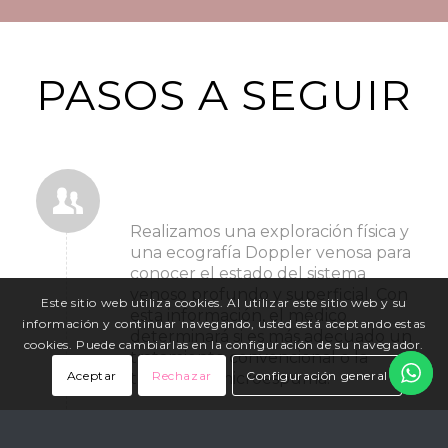
PASOS A SEGUIR
1. primera valoración médica
con eco-doppler
Realizamos una exploración física y
una ecografía Doppler venosa para
conocer el estado del sistema
venoso profundo y superficial. Con
Este sitio web utiliza cookies. Al utilizar este sitio web y su
esta información, el médico
información y continuar navegando, usted está aceptando estas
determinará si es más adecuado un
cookies. Puede cambiarlas en la configuración de su navegador.
tratamiento convencional o la
Aceptar
Rechazar
Configuración general
técnica de microespuma.