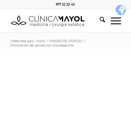
977 22 22 42
Usted está aquí:
Inicio
/
UNIDAD DE VÁRICES
/
Eliminación de varices con microespuma