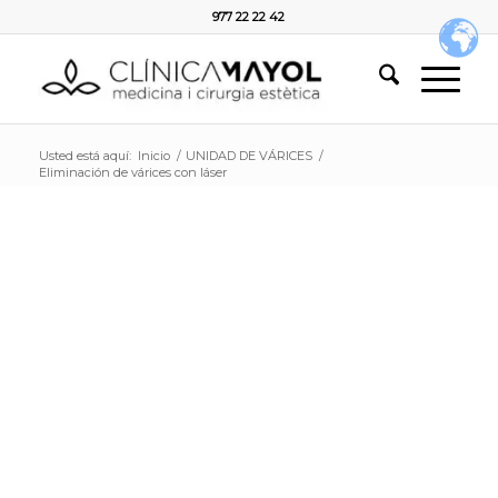
977 22 22 42
Usted está aquí:
Inicio
/
UNIDAD DE VÁRICES
/
Eliminación de várices con láser