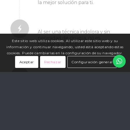
la mejor solución para ti.
2. antes del tratamiento
Al ser una técnica indolora y sin
necesidad de cirugía, no es
Este sitio web utiliza cookies. Al utilizar este sitio web y su
necesaria la adopción de medidas
información y continuar navegando, usted está aceptando estas
previas al inicio del tratamiento.
cookies. Puede cambiarlas en la configuración de su navegador.
Aceptar
Rechazar
Configuración general
3. durante el tratamiento
Mediante la tecnología de Luz
Pulsada de Alta Energía,
producimos una fototermólisis
selectiva para eliminar el pelo y su
potencial rebrote sin dañar la piel.
4. después del tratamiento