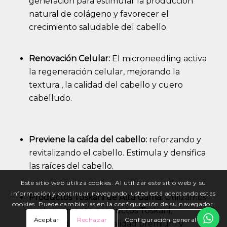
generación para estimular la producción
natural de colágeno y favorecer el
crecimiento saludable del cabello.
Renovación Celular:
El microneedling activa
la regeneración celular, mejorando la
textura , la calidad del cabello y cuero
cabelludo.
Previene la caída del cabello:
reforzando y
revitalizando el cabello. Estimula y densifica
las raíces del cabello.
Este sitio web utiliza cookies. Al utilizar este sitio web y su
información y continuar navegando, usted está aceptando estas
Productos Toskani de Alta Gama:
Utilizamos
cookies. Puede cambiarlas en la configuración de su navegador.
exclusivamente productos Toskani,
Aceptar
Rechazar
Configuración general
reconocidos por su calidad premium y