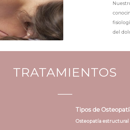
Nuestro
conocim
fisiolog
del dol
TRATAMIENTOS
Tipos de Osteopatí
Osteopatía estructural