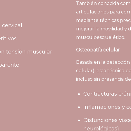
También conocida como q
articulaciones para cor
mediante técnicas precis
 cervical
mejorar la movilidad y 
musculoesquelético.
titivos
Osteopatía celular
con tensión muscular
Basada en la detección 
aparente
celular), esta técnica pe
incluso sin presencia de 
Contracturas crón
Inflamaciones y c
Disfunciones viscer
neurológicas)