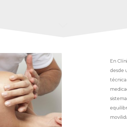
En Clín
desde u
técnica
medicac
sistema
equilibr
movilid