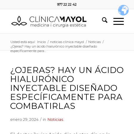
977 22 22 42
Usted está aquí:
Inicio
/
noticias clinica mayol
/
Noticias
/
¿Ojeras? Hay un ácido hialurónico inyectable diseñado
específicamente para...
¿OJERAS? HAY UN ÁCIDO
HIALURÓNICO
INYECTABLE DISEÑADO
ESPECÍFICAMENTE PARA
COMBATIRLAS
enero 29, 2024
/
in
Noticias