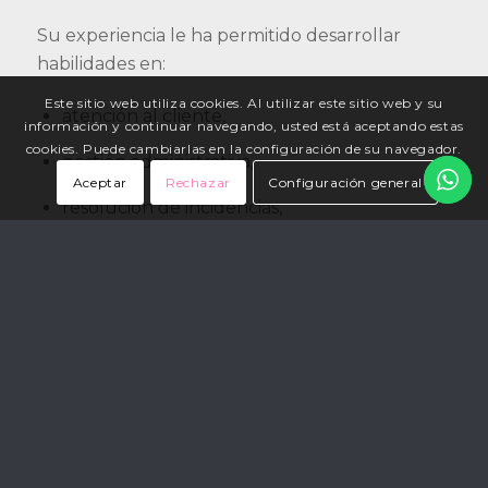
Su experiencia le ha permitido desarrollar
habilidades en:
Este sitio web utiliza cookies. Al utilizar este sitio web y su
atención al cliente,
información y continuar navegando, usted está aceptando estas
cookies. Puede cambiarlas en la configuración de su navegador.
gestión administrativa,
Aceptar
Rechazar
Configuración general
resolución de incidencias,
y coordinación de agendas y pacientes.
FORMACIÓN
Graduado medio en Estética Personal y
Decorativa – IES Cal·lípolis, Tarragona
Formación Profesional en Gerocultura –
FISS Tarragona