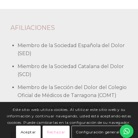
AFILIACIONES
Miembro de la Sociedad Española del Dolor
(SED)
Miembro de la Sociedad Catalana del Dolor
(SCD)
Miembro de la Sección del Dolor del Colegio
Oficial de Médicos de Tarragona (COMT)
Colegiada en el COMT nº 4304353
Este sitio web utiliza cookies. Al utilizar este sitio web y su
información y continuar navegando, usted está aceptando estas
cookies. Puede cambiarlas en la configuración de su navegador.
Aceptar
Rechazar
Configuración general
EXPERIENCIA PROFESIONAL