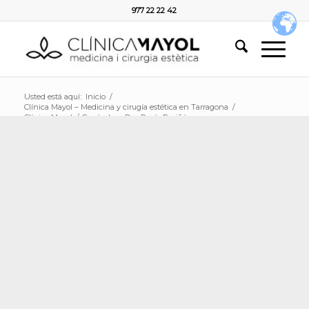
977 22 22 42
Usted está aquí:
Inicio
/
Clínica Mayol – Medicina y cirugía estética en Tarragona
/
Clínica Mayol
/
Currículum Dra. Rocío Periñán