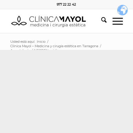
977 22 22 42
Usted está aquí:
Inicio
/
Clínica Mayol – Medicina y cirugía estética en Tarragona
/
Aparatología
/
NEOPEN médico