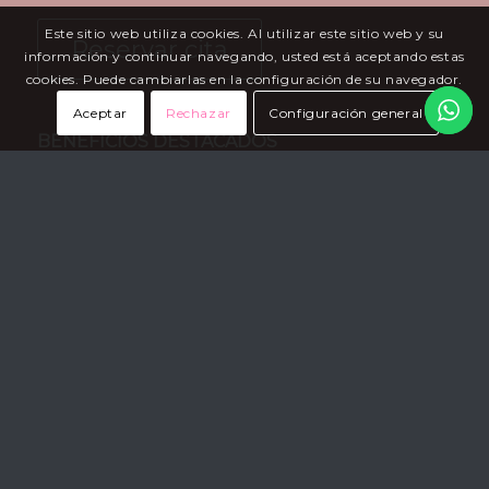
Este sitio web utiliza cookies. Al utilizar este sitio web y su
Reservar cita
información y continuar navegando, usted está aceptando estas
cookies. Puede cambiarlas en la configuración de su navegador.
Aceptar
Rechazar
Configuración general
BENEFICIOS DESTACADOS
No invasivo, sin agujas profundas ni
cirugía
Indicado para rostro, cuello, escote,
cuerpo y cuero cabelludo
Activa la síntesis de colágeno y
elastina
Revitaliza, densifica y mejora la textura
de la piel