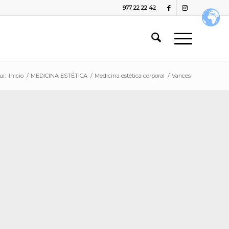
977 22 22 42
uí:
Inicio
/
MEDICINA ESTÉTICA
/
Medicina estética corporal
/
Varices