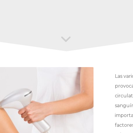
Las var
provoca
circula
sanguí
importa
factore