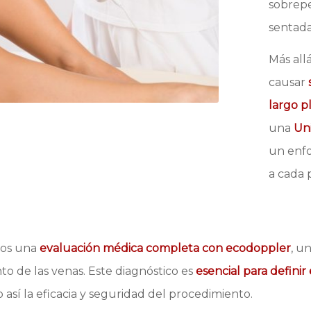
sobrepe
sentada
Más all
causar
largo p
una
Un
un enfo
a cada 
amos una
evaluación médica completa con ecodoppler
, u
to de las venas. Este diagnóstico es
esencial para defini
 así la eficacia y seguridad del procedimiento.