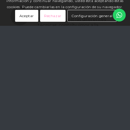
información y continuar navegando, usted está aceptando estas
cookies. Puede cambiarlas en la configuración de su navegador.
3. durante el tratamiento
Aceptar
Rechazar
Configuración general
Mediante nuestras diferentes
técnicas, contribuimos a la
eliminación de ese exceso de grasa
de difícil eliminación a pesar de
hacer dieta y ejercicio.
4. después del tratamiento
Nuestros tratamientos permiten
recuperar una figura firme y
esbelta libre de focos de grasa
localizada.