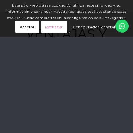
Este sitio web utiliza cookies. Al utilizar este sitio web y su
información y continuar navegando, usted está aceptando estas
cookies. Puede cambiarlas en la configuración de su navegador.
Aceptar
Rechazar
Configuración general
VENTAJAS Y
BENEFICIOS
Definición del óvalo facial
Perfil más anguloso y elegante
Reducción del volumen en las mejillas
Revalorización de los pómulos y mandíbula
Cicatrices invisibles (vía intrabucal)